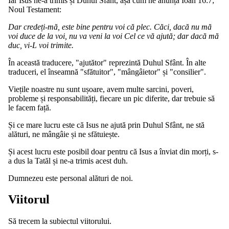
Iar Isus ne-a trimis și Duhul Sfânt, așa cum ne anunță Ioan 16:7;
Noul Testament:
Dar credeți-mă, este bine pentru voi că plec. Căci, dacă nu mă
voi duce de la voi, nu va veni la voi Cel ce vă ajută; dar dacă mă
duc, vi-L voi trimite.
În această traducere, "ajutător" reprezintă Duhul Sfânt. În alte
traduceri, el înseamnă "sfătuitor", "mângâietor" și "consilier".
Viețile noastre nu sunt ușoare, avem multe sarcini, poveri,
probleme și responsabilități, fiecare un pic diferite, dar trebuie să
le facem față.
Și ce mare lucru este că Isus ne ajută prin Duhul Sfânt, ne stă
alături, ne mângâie și ne sfătuiește.
Și acest lucru este posibil doar pentru că Isus a înviat din morți, s-
a dus la Tatăl și ne-a trimis acest duh.
Dumnezeu este personal alături de noi.
Viitorul
Să trecem la subiectul viitorului.