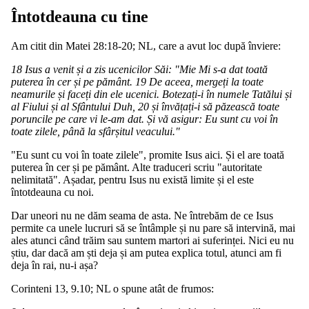
Întotdeauna cu tine
Am citit din Matei 28:18-20; NL, care a avut loc după înviere:
18 Isus a venit și a zis ucenicilor Săi: "Mie Mi s-a dat toată
puterea în cer și pe pământ. 19 De aceea, mergeți la toate
neamurile și faceți din ele ucenici. Botezați-i în numele Tatălui și
al Fiului și al Sfântului Duh, 20 și învățați-i să păzească toate
poruncile pe care vi le-am dat. Și vă asigur: Eu sunt cu voi în
toate zilele, până la sfârșitul veacului."
"Eu sunt cu voi în toate zilele", promite Isus aici. Și el are toată
puterea în cer și pe pământ. Alte traduceri scriu "autoritate
nelimitată". Așadar, pentru Isus nu există limite și el este
întotdeauna cu noi.
Dar uneori nu ne dăm seama de asta. Ne întrebăm de ce Isus
permite ca unele lucruri să se întâmple și nu pare să intervină, mai
ales atunci când trăim sau suntem martori ai suferinței. Nici eu nu
știu, dar dacă am ști deja și am putea explica totul, atunci am fi
deja în rai, nu-i așa?
Corinteni 13, 9.10; NL o spune atât de frumos: