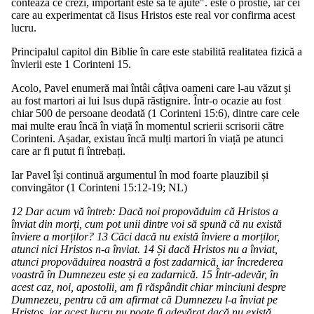
contează ce crezi, important este să te ajute". este o prostie, iar cei
care au experimentat că Iisus Hristos este real vor confirma acest
lucru.
Principalul capitol din Biblie în care este stabilită realitatea fizică a
învierii este 1 Corinteni 15.
Acolo, Pavel enumeră mai întâi câțiva oameni care l-au văzut și
au fost martori ai lui Isus după răstignire. Într-o ocazie au fost
chiar 500 de persoane deodată (1 Corinteni 15:6), dintre care cele
mai multe erau încă în viață în momentul scrierii scrisorii către
Corinteni. Așadar, existau încă mulți martori în viață pe atunci
care ar fi putut fi întrebați.
Iar Pavel își continuă argumentul în mod foarte plauzibil și
convingător (1 Corinteni 15:12-19; NL)
12 Dar acum vă întreb: Dacă noi propovăduim că Hristos a
înviat din morți, cum pot unii dintre voi să spună că nu există
înviere a morților? 13 Căci dacă nu există înviere a morților,
atunci nici Hristos n-a înviat. 14 Și dacă Hristos nu a înviat,
atunci propovăduirea noastră a fost zadarnică, iar încrederea
voastră în Dumnezeu este și ea zadarnică. 15 Într-adevăr, în
acest caz, noi, apostolii, am fi răspândit chiar minciuni despre
Dumnezeu, pentru că am afirmat că Dumnezeu l-a înviat pe
Hristos, iar acest lucru nu poate fi adevărat dacă nu există