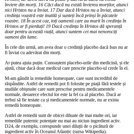
înviere din morți. 16 Căci dacă nu există învierea morților, atunci
nici Hristos nu a înviat. 17 Dar dacă Hristos nu a înviat, atunci
credința voastră este inutilă și sunteți încă prinși în păcatele
voastre. 18 În acest caz, toți oamenii care au murit în credința în
Hristos ar fi pierduți! 19 Dacă credința în Hristos dă speranță
doar pentru această viață, atunci suntem cei mai nenorociți
oameni din lume.
În cele din urmă, am avea doar o credință placebo dacă Isus nu ar
fi înviat cu adevărat din morți.
Ar putea ajuta puțin. Cunoaștem placebo-urile din medicină, și ele
ajută, chiar dacă doar medicul care prescrie placebo-ul crede în el.
M-am gândit la remediile homeopate, care sunt incredibil de
răspândite. Astfel de remedii pot fi folosite pe piață fără testele și
studiile obișnuite care sunt prescrise pentru medicamentele
normale, deoarece efectul lor este la fel ca al placebo. Dacă ar
trebui să fie testate ca și medicamentele normale, nu ar exista
remedii homeopate.
Astfel de remedii sunt de obicei diluate de mai multe ori, iar
remediile puternic potențate nu mai au niciun ingredient activ.
D24, de exemplu, corespunde unei diluții de o picătură de
ingredient activ în Oceanul Atlantic (sursa Wikipedia).