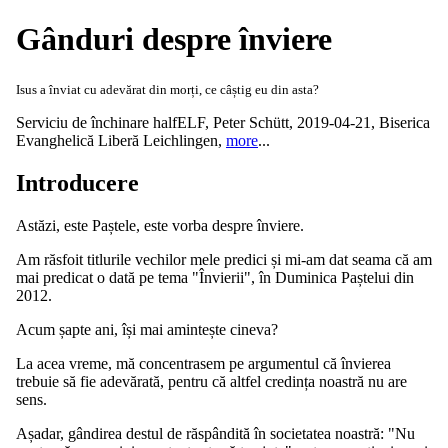
Gânduri despre înviere
Isus a înviat cu adevărat din morți, ce câștig eu din asta?
Serviciu de închinare halfELF
,
Peter Schütt
,
2019-04-21
,
Biserica
Evanghelică Liberă Leichlingen
,
more
...
Introducere
Astăzi, este Paștele, este vorba despre înviere.
Am răsfoit titlurile vechilor mele predici și mi-am dat seama că am
mai predicat o dată pe tema "Învierii", în Duminica Paștelui din
2012.
Acum șapte ani, își mai amintește cineva?
La acea vreme, mă concentrasem pe argumentul că învierea
trebuie să fie adevărată, pentru că altfel credința noastră nu are
sens.
Așadar, gândirea destul de răspândită în societatea noastră: "Nu