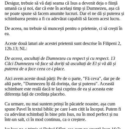
Desigur, trebuie să vă dați seama că Isus a devenit deja o ființă
umană ca și noi, dar că este în același timp și Dumnezeu, așa că
ne poate spune să facem anumite lucruri. Dar el ne dă și puterea și
schimbarea pentru a fi cu adevărat capabili să facem acest lucru.
De aceea, nu trebuie să muncești pentru o prietenie, ci să crești în
ea.
Aceste două laturi ale acestei prietenii sunt descrise în Filipeni 2,
12b.13; NL:
De aceea, ascultați de Dumnezeu cu respect și cu respect. 13
Căci Dumnezeu vă face să doriți să ascultați de El și vă dă și
puterea de a face ceea ce-i place.
Aici avem aceste două părți: Pe de o parte, "Fă ceva", dar pe de
altă parte, "Dumnezeu îți dă dorința, dar și puterea". Această
schimbare este reală dacă te lași cuprins de ea și aceasta este
diferența față de credința placebo.
Ca urmare, nu mai suntem prinși în păcatele noastre, așa cum
spune Pavel în textul biblic pe care l-am citit la început. Putem fi
cu adevărat schimbați în bine prin Isus, nu în mod perfect și nu
într-un salt, ci în mod continuu, ca o creștere.