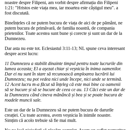
noastre despre Filipeni, am vorbit despre afirmația din Filipeni
1:21: "Hristos este viața mea, iar moartea este câștigul meu". a
fost discutată.
Bineînțeles că ne putem bucura de viața de aici de pe pământ, ne
putem bucura de primăvară, de familia noastră, de compania
prietenilor. Toate acestea sunt bune și corecte și sunt un dar de la
Dumnezeu.
Dar asta nu este tot. Eclesiastul 3:11-13; NL spune ceva interesant
despre acest lucru:
11 Dumnezeu a stabilit dinainte timpul pentru toate lucrurile din
lumea aceasta; El a așezat chiar și veșnicia în inima oamenilor.
Dar ei nu sunt în stare să recunoască amploarea lucrării lui
Dumnezeu; nu pot vedea nici unde începe, nici unde se termină.
12 Acest lucru m-a făcut să înțeleg că este mai bine ca oamenii
să se bucure și să se bucure de ceea ce au. 13 Căci este un dar de
la Dumnezeu când cineva mănâncă și bea și se poate bucura de
roadele muncii sale.
Este un dar de la Dumnezeu să ne putem bucura de darurile
creației. Cu toate acestea, avem veșnicia în inimile noastre.
Simțim că acolo trebuie să fie mai mult.