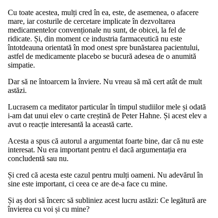
Cu toate acestea, mulți cred în ea, este, de asemenea, o afacere
mare, iar costurile de cercetare implicate în dezvoltarea
medicamentelor convenționale nu sunt, de obicei, la fel de
ridicate. Și, din moment ce industria farmaceutică nu este
întotdeauna orientată în mod onest spre bunăstarea pacientului,
astfel de medicamente placebo se bucură adesea de o anumită
simpatie.
Dar să ne întoarcem la înviere. Nu vreau să mă cert atât de mult
astăzi.
Lucrasem ca meditator particular în timpul studiilor mele și odată
i-am dat unui elev o carte creștină de Peter Hahne. Și acest elev a
avut o reacție interesantă la această carte.
Acesta a spus că autorul a argumentat foarte bine, dar că nu este
interesat. Nu era important pentru el dacă argumentația era
concludentă sau nu.
Și cred că acesta este cazul pentru mulți oameni. Nu adevărul în
sine este important, ci ceea ce are de-a face cu mine.
Și aș dori să încerc să subliniez acest lucru astăzi: Ce legătură are
învierea cu voi și cu mine?