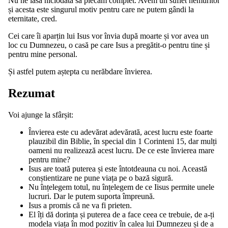
Nu ne lasă niciodată să plecăm complet. Avem un suflet nemuritor
și acesta este singurul motiv pentru care ne putem gândi la
eternitate, cred.
Cei care îi aparțin lui Isus vor învia după moarte și vor avea un
loc cu Dumnezeu, o casă pe care Isus a pregătit-o pentru tine și
pentru mine personal.
Și astfel putem aștepta cu nerăbdare învierea.
Rezumat
Voi ajunge la sfârșit:
Învierea este cu adevărat adevărată, acest lucru este foarte
plauzibil din Biblie, în special din 1 Corinteni 15, dar mulți
oameni nu realizează acest lucru. De ce este învierea mare
pentru mine?
Isus are toată puterea și este întotdeauna cu noi. Această
conștientizare ne pune viața pe o bază sigură.
Nu înțelegem totul, nu înțelegem de ce Iisus permite unele
lucruri. Dar le putem suporta împreună.
Isus a promis că ne va fi prieten.
El îți dă dorința și puterea de a face ceea ce trebuie, de a-ți
modela viața în mod pozitiv în calea lui Dumnezeu și de a