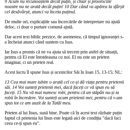
9 Acum nu recunoaștem decât puțin, și chiar și proorociile
noastre nu ne arată decât puțin! 10 Dar când va apărea la sfârșit
cel desăvârșit, atunci va înceta puținul.
De multe ori, explicațiile sau încercările de interpretare nu ajută
deloc, ci doar o purtare comună ajută.
Dar acest text biblic prezice, de asemenea, că timpul ignoranței s-
a încheiat atunci când suntem cu Isus.
Iar Isus a promis că ne va ajuta să trecem prin astfel de situații,
pentru că El este întotdeauna cu noi. El nu este un prieten
imaginar, ci un prieten real.
Acest lucru îl spune Isus și ucenicilor Săi în Ioan 15, 13-15; NL:
13 Cea mai mare iubire o arată cel ce-și dă viața pentru prietenii
săi. 14 Voi sunteți prietenii mei, dacă faceți ce vă spun eu să
faceți. 15 Nu vă mai numesc robi, pentru că un stăpân nu-și ia
robii în încredere. Voi sunteți acum prietenii mei, pentru că v-am
spus tot ce am auzit de la Tatăl meu.
Prieten al lui Iisus, sună bine. Poate că în acest text răzbate puțin
faptul că prietenia lui Iisus este legată aici de condiția "dacă faci
ceea ce-ți spun eu".