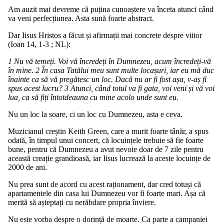
Am auzit mai devreme că puțina cunoaștere va înceta atunci când
va veni perfecțiunea. Asta sună foarte abstract.
Dar Iisus Hristos a făcut și afirmații mai concrete despre viitor
(Ioan 14, 1-3 ; NL):
1 Nu vă temeți. Voi vă încredeți în Dumnezeu, acum încredeți-vă
în mine. 2 În casa Tatălui meu sunt multe locașuri, iar eu mă duc
înainte ca să vă pregătesc un loc. Dacă nu ar fi fost așa, v-aș fi
spus acest lucru? 3 Atunci, când totul va fi gata, voi veni și vă voi
lua, ca să fiți întotdeauna cu mine acolo unde sunt eu.
Nu un loc la soare, ci un loc cu Dumnezeu, asta e ceva.
Muzicianul creștin Keith Green, care a murit foarte tânăr, a spus
odată, în timpul unui concert, că locuințele trebuie să fie foarte
bune, pentru că Dumnezeu a avut nevoie doar de 7 zile pentru
această creație grandioasă, iar Iisus lucrează la aceste locuințe de
2000 de ani.
Nu prea sunt de acord cu acest raționament, dar cred totuși că
apartamentele din casa lui Dumnezeu vor fi foarte mari. Așa că
merită să așteptați cu nerăbdare propria înviere.
Nu este vorba despre o dorință de moarte. Ca parte a campaniei